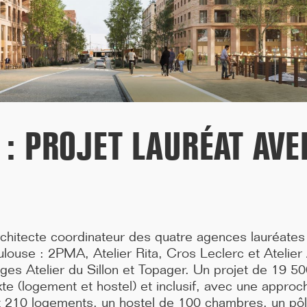
Bendor dans le Var, don...[...]
 : PROJET LAURÉAT AVE
chitecte coordinateur des quatre agences lauréates
11/25
louse : 2PMA, Atelier Rita, Cros Leclerc et Atelier
CAMPUS SORBONNE PITIÉ-SALPÊTRIÈRE :
es Atelier du Sillon et Topager. Un projet de 19 50
PROJET LAURÉAT
ixte (logement et hostel) et inclusif, avec une appro
t 210 logements, un hostel de 100 chambres, un pôl
Notre projet est lauréat pour la rénovation de la faculté de