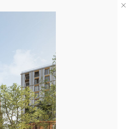
04/26
FIN DE GROS ŒUVRE PORTE DE SAINT-OUEN
Après la livraison de l'immeuble totem en proue sur le