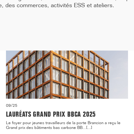
médecine de Paris située 91, Boulevard de l'...[...]
, des commerces, activités ESS et ateliers.
09/25
LAURÉATS GRAND PRIX BBCA 2025
Le foyer pour jeunes travailleurs de la porte Brancion a reçu le
Grand prix des bâtiments bas carbone BB...[...]