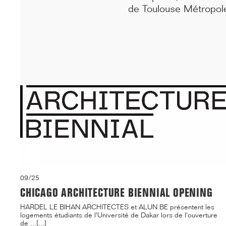
inaugurés sous le signe de la fidél...[...]
de Toulouse Métropole
09/25
CHICAGO ARCHITECTURE BIENNIAL OPENING
HARDEL LE BIHAN ARCHITECTES et ALUN BE présentent les
logements étudiants de l'Université de Dakar lors de l'ouverture
de ...[...]