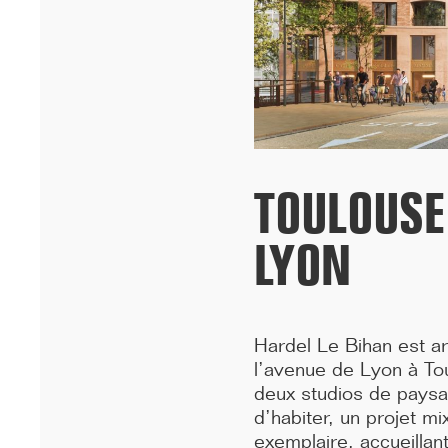
Cheikh Anta Diop de Dakar remportent le prixA+AWARDS 2026
dans la ca...[...]
TOULOUSE
LYON
Hardel Le Bihan est ar
12/25
l’avenue de Lyon à Tou
INAUGURATION DES BUREAUX PASTEUR
deux studios de paysag
RÉHABILITÉS
d’habiter, un projet m
exemplaire, accueillan
Ce 15 décembre, les bureaux du 90 Bd Pasteur à Paris ont été