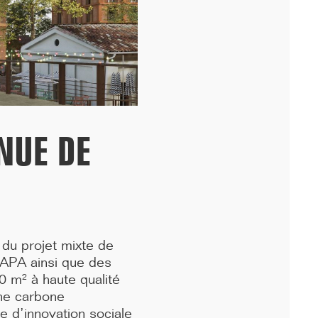
périphérique, nous avons fêté avec les équipes...[...]
NUE DE
 du projet mixte de
11/25
 APA ainsi que des
DÉMARRAGE : 250 LOGEMENTS ÉTUDIANTS,
0 m² à haute qualité
RENNES
che carbone
e d’innovation sociale
Lancement des études pour la réalisation d'une résidence de 250