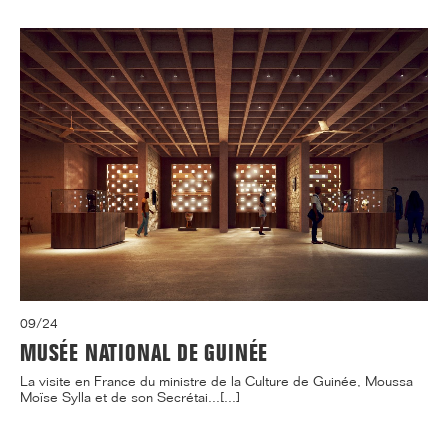
09/24
MUSÉE NATIONAL DE GUINÉE
La visite en France du ministre de la Culture de Guinée, Moussa
Moïse Sylla et de son Secrétai...[...]