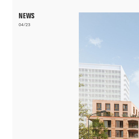
Menu
NEWS
04/23
06/26
A+AWARDS WINNER
Nos logements bioclimatiques pour les étudiants de l'Université