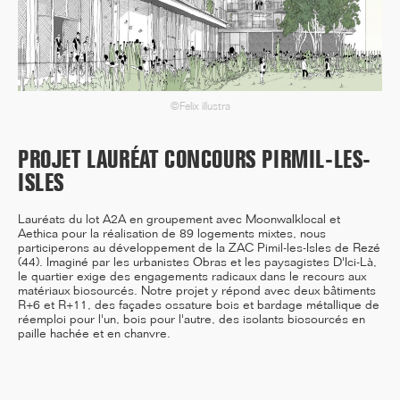
12/25
INAUGURATION DES BUREAUX
©Felix illustra
PASTEUR RÉHABILITÉS
PROJET LAURÉAT CONCOURS PIRMIL-LES-
ISLES
11/25
Lauréats du lot A2A en groupement avec Moonwalklocal et
CAMPUS SORBONNE PITIÉ-
Aethica pour la réalisation de 89 logements mixtes, nous
SALPÊTRIÈRE : PROJET
participerons au développement de la ZAC Pimil-les-Isles de Rezé
LAURÉAT
(44). Imaginé par les urbanistes Obras et les paysagistes D'Ici-Là,
le quartier exige des engagements radicaux dans le recours aux
matériaux biosourcés. Notre projet y répond avec deux bâtiments
R+6 et R+11, des façades ossature bois et bardage métallique de
réemploi pour l'un, bois pour l'autre, des isolants biosourcés en
paille hachée et en chanvre.
11/25
DÉMARRAGE : 250
LOGEMENTS ÉTUDIANTS,
RENNES