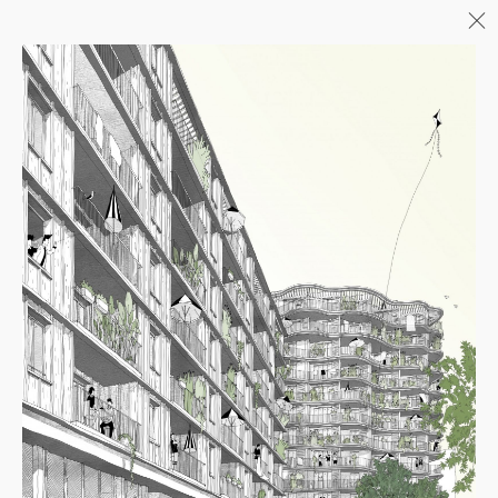
Menu
06/26
A+AWARDS WINNER
04/26
INAUGURATION ZANNIER
HOTELS BENDOR
04/26
FIN DE GROS ŒUVRE PORTE DE
SAINT-OUEN