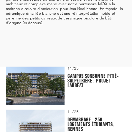
ambitieux et complexe mené avec notre partenaire
MOX à la
maîtrise d'œuvre d'exécution
, pour Axa Real Estate. En façade, la
céramique émaillée blanche est une réinterprétation noble et
pérenne des petits carreaux de céramique bicolore du bâti
d'origine (ci-dessus).
12/25
INAUGURATION DES BUREAUX
PASTEUR RÉHABILITÉS
11/25
CAMPUS SORBONNE PITIÉ-
SALPÊTRIÈRE : PROJET
LAURÉAT
11/25
DÉMARRAGE : 250
LOGEMENTS ÉTUDIANTS,
RENNES