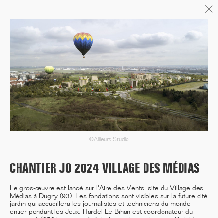
Menu
06/26
A+AWARDS WINNER
04/26
INAUGURATION ZANNIER
HOTELS BENDOR
©Ailleurs Studio
CHANTIER JO 2024 VILLAGE DES MÉDIAS
04/26
Le gros-œuvre est lancé sur l'Aire des Vents, site du Village des
Médias à Dugny (93). Les fondations sont visibles sur la future cité
FIN DE GROS ŒUVRE PORTE DE
jardin qui accueillera les journalistes et techniciens du monde
SAINT-OUEN
entier pendant les Jeux. Hardel Le Bihan est coordonateur du