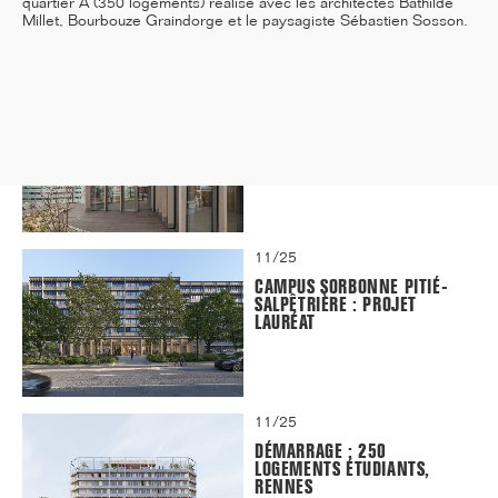
quartier A (350 logements) réalisé avec les architectes Bathilde
Millet, Bourbouze Graindorge et le paysagiste Sébastien Sosson.
12/25
INAUGURATION DES BUREAUX
PASTEUR RÉHABILITÉS
11/25
CAMPUS SORBONNE PITIÉ-
SALPÊTRIÈRE : PROJET
LAURÉAT
11/25
DÉMARRAGE : 250
LOGEMENTS ÉTUDIANTS,
RENNES