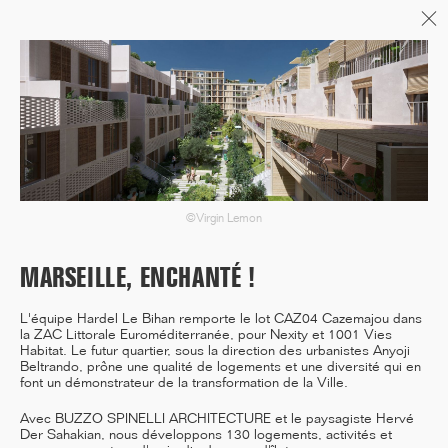
Menu
06/26
A+AWARDS WINNER
©Virgin Lemon
04/26
INAUGURATION ZANNIER
MARSEILLE, ENCHANTÉ !
HOTELS BENDOR
L'équipe Hardel Le Bihan remporte le lot CAZ04 Cazemajou dans
la ZAC Littorale Euroméditerranée, pour Nexity et 1001 Vies
Habitat. Le futur quartier, sous la direction des urbanistes Anyoji
Beltrando, prône une qualité de logements et une diversité qui en
font un démonstrateur de la transformation de la Ville.
04/26
FIN DE GROS ŒUVRE PORTE DE
Avec BUZZO SPINELLI ARCHITECTURE et le paysagiste Hervé
SAINT-OUEN
Der Sahakian, nous développons 130 logements, activités et