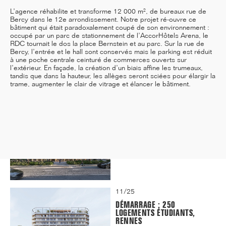
L’agence réhabilite et transforme 12 000 m², de bureaux rue de
Bercy dans le 12e arrondissement. Notre projet ré-ouvre ce
bâtiment qui était paradoxalement coupé de son environnement :
occupé par un parc de stationnement de l’AccorHôtels Arena, le
12/25
RDC tournait le dos la place Bernstein et au parc. Sur la rue de
Bercy, l’entrée et le hall sont conservés mais le parking est réduit
INAUGURATION DES BUREAUX
à une poche centrale ceinturé de commerces ouverts sur
PASTEUR RÉHABILITÉS
l’extérieur. En façade, la création d’un biais affine les trumeaux,
tandis que dans la hauteur, les allèges seront sciées pour élargir la
trame, augmenter le clair de vitrage et élancer le bâtiment.
11/25
CAMPUS SORBONNE PITIÉ-
SALPÊTRIÈRE : PROJET
LAURÉAT
11/25
DÉMARRAGE : 250
LOGEMENTS ÉTUDIANTS,
RENNES