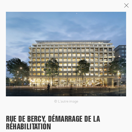
Menu
06/26
A+AWARDS WINNER
04/26
INAUGURATION ZANNIER
HOTELS BENDOR
© L'autre image
04/26
RUE DE BERCY, DÉMARRAGE DE LA
FIN DE GROS ŒUVRE PORTE DE
RÉHABILITATION
SAINT-OUEN