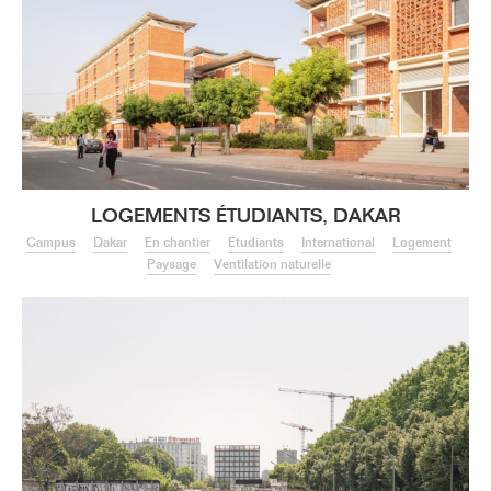
LOGEMENTS ÉTUDIANTS, DAKAR
Campus
Dakar
En chantier
Etudiants
International
Logement
Paysage
Ventilation naturelle