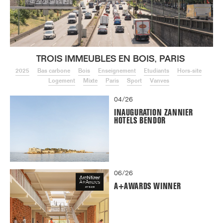
TROIS IMMEUBLES EN BOIS, PARIS
2025
Bas carbone
Bois
Enseignement
Etudiants
Hors-site
Logement
Mixte
Paris
Sport
Vanves
04/26
INAUGURATION ZANNIER
HOTELS BENDOR
06/26
A+AWARDS WINNER