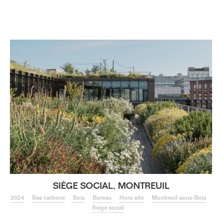
Menu
SIÈGE SOCIAL, MONTREUIL
2024
Bas carbone
Bois
Bureau
Hors-site
Montreuil-sous-Bois
Siège social