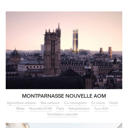
MONTPARNASSE NOUVELLE AOM
Agriculture urbaine
Bas carbone
Co-conception
En cours
Hôtel
Mixte
Nouvelle AOM
Paris
Réhabilitation
Tour-IGH
Ventilation naturelle