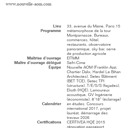
www.nouvelle-aom.com
Lieu
33, avenue du Maine, Paris 15
Programme
métamorphose de la tour
Montparnasse. Bureaux,
commerces, hôtel,
restaurants, observatoire
panoramique, sky bar, serre
de production agricole
Maîtrise d’ouvrage
EITMM
Maître d’ouvrage délégué
Sefri-Cime
Équipe
Nouvelle AOM (Franklin Azzi,
Chartier Dalix, Hardel Le Bihan
Architectes), Setec Bâtiment
(BET TCE), Setec TPI
(structure), T/E/S/S (façades),
Elioth (HQE), Lamoureux
acoustique, GV Ingénierie
(économiste), 8’18’’ (éclairage)
Calendrier
en études. Concours
international 2017, projet
lauréat, démarrage des
travaux 2026
Certifications
CERTIVEA HQE 2015
rénovation passeport