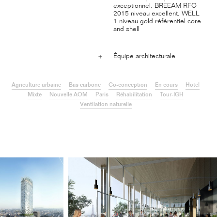
exceptionnel, BREEAM RFO
2015 niveau excellent, WELL
1 niveau gold référentiel core
and shell
Équipe architecturale
＋
Agriculture urbaine
Bas carbone
Co-conception
En cours
Hôtel
Mixte
Nouvelle AOM
Paris
Réhabilitation
Tour-IGH
Ventilation naturelle