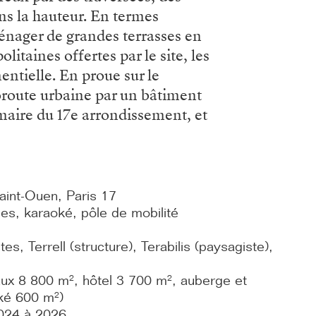
ns la hauteur. En termes
ménager de grandes terrasses en
litaines offertes par le site, les
entielle. En proue sur le
toroute urbaine par un bâtiment
aire du 17e arrondissement, et
aint-Ouen, Paris 17
es, karaoké, pôle de mobilité
es, Terrell (structure), Terabilis (paysagiste),
x 8 800 m², hôtel 3 700 m², auberge et
oké 600 m²)
2024 à 2026