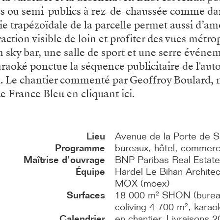
ics ou semi-publics à rez-de-chaussée comme da
rie trapézoïdale de la parcelle permet aussi d’a
action visible de loin et profiter des vues métropo
sky bar, une salle de sport et une serre événem
karaoké ponctue la séquence publicitaire de l'au
x.
Le chantier commenté par Geoffroy Boulard, m
 France Bleu en cliquant ici.
Lieu
Avenue de la Porte de S
Programme
bureaux, hôtel, commerc
Maîtrise d’ouvrage
BNP Paribas Real Estate
Équipe
Hardel Le Bihan Architect
MOX (moex)
Surfaces
18 000 m² SHON (bureau
coliving 4 700 m², kara
Calendrier
en chantier. Livraisons 