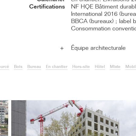
Certifications
NF HQE Bâtiment durabl
International 2016 (bur
BBCA (bureaux) ; label b
Consommation conventio
Équipe architecturale
＋
ourcé
Bois
Bureau
En chantier
Hors-site
Hôtel
Mixte
Mobil