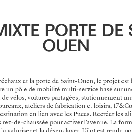
MIXTE PORTE DE 
OUEN
échaux et la porte de Saint-Ouen, le projet est 
gre un pôle de mobilité multi-service basé sur un
on de vélos, voitures partagées, stationnement m
bureaux, ateliers de fabrication et loisirs, 17&C
stination en lien avec les Puces. Recréer les 
 les rez-de-chaussée pour activer l'avenue. La fo
a valoriser et la désenclaver. L'îlot est rendu p