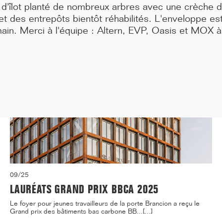
médecine de Paris située 91, Boulevard de l'...[...]
 d'îlot planté de nombreux arbres avec une crèche 
 des entrepôts bientôt réhabilités. L'enveloppe est
ain. Merci à l'équipe : Altern, EVP, Oasis et
MOX à 
09/25
LAURÉATS GRAND PRIX BBCA 2025
Le foyer pour jeunes travailleurs de la porte Brancion a reçu le
Grand prix des bâtiments bas carbone BB...[...]