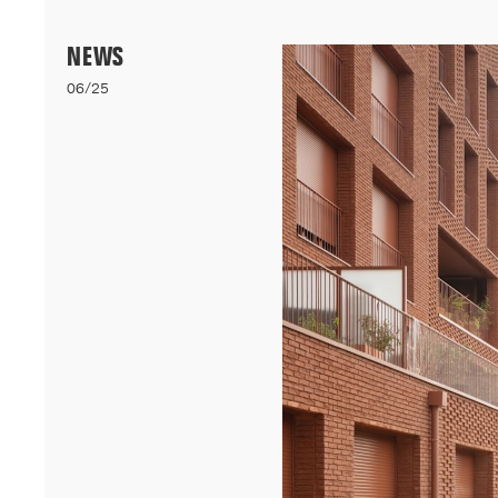
Menu
NEWS
06/25
06/26
A+AWARDS WINNER
Nos logements bioclimatiques pour les étudiants de l'Université