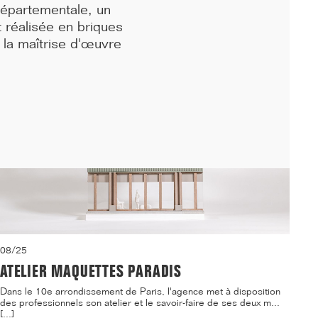
logements étudiants et d'une crèche sur le ca...[...]
départementale, un
 réalisée en briques
la maîtrise d'œuvre
08/25
ATELIER MAQUETTES PARADIS
Dans le 10e arrondissement de Paris, l'agence met à disposition
des professionnels son atelier et le savoir-faire de ses deux m...
[...]