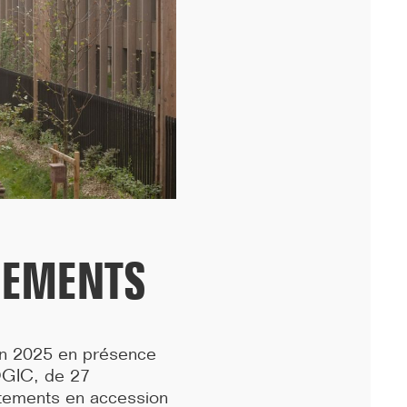
périphérique, nous avons fêté avec les équipes...[...]
OGEMENTS
11/25
DÉMARRAGE : 250 LOGEMENTS ÉTUDIANTS,
uin 2025 en présence
RENNES
 OGIC, de 27
rtements en accession
Lancement des études pour la réalisation d'une résidence de 250