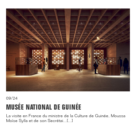
09/24
MUSÉE NATIONAL DE GUINÉE
La visite en France du ministre de la Culture de Guinée, Moussa
Moïse Sylla et de son Secrétai...[...]