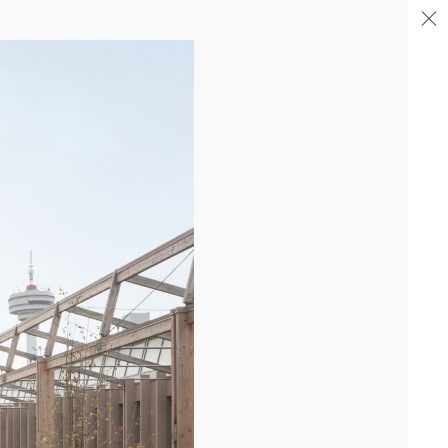
04/26
FIN DE GROS ŒUVRE PORTE DE SAINT-OUEN
Après la livraison de l'immeuble totem en proue sur le