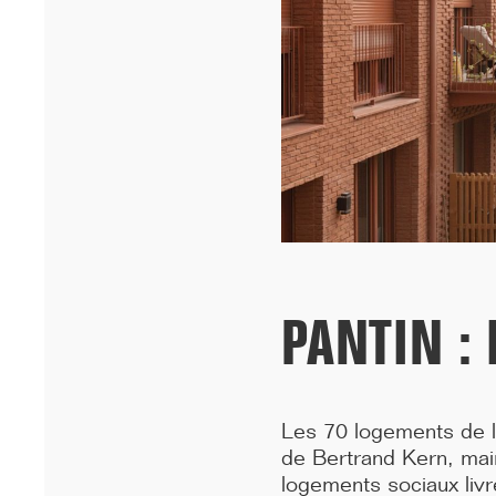
Cheikh Anta Diop de Dakar remportent le prixA+AWARDS 2026
dans la ca...[...]
PANTIN :
12/25
INAUGURATION DES BUREAUX PASTEUR
Les 70 logements de l
RÉHABILITÉS
de Bertrand Kern, mai
logements sociaux liv
Ce 15 décembre, les bureaux du 90 Bd Pasteur à Paris ont été