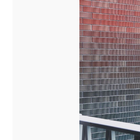
Cheikh Anta Diop de Dakar remportent le prixA+AWARDS 2026
dans la ca...[...]
12/25
INAUGURATION DES BUREAUX PASTEUR
RÉHABILITÉS
Ce 15 décembre, les bureaux du 90 Bd Pasteur à Paris ont été