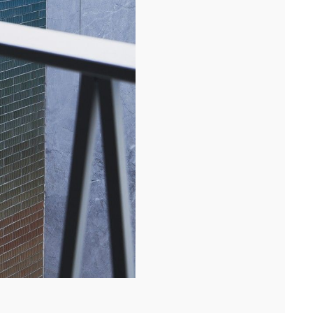
logements étudiants et d'une crèche sur le ca...[...]
08/25
ATELIER MAQUETTES PARADIS
Dans le 10e arrondissement de Paris, l'agence met à disposition
des professionnels son atelier et le savoir-faire de ses deux m...
[...]