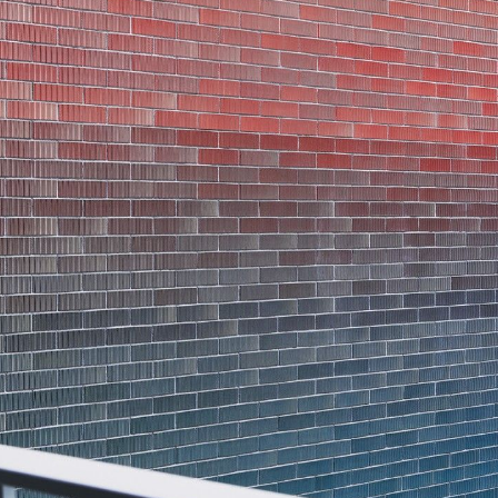
Bendor dans le Var, don...[...]
11/25
CAMPUS SORBONNE PITIÉ-SALPÊTRIÈRE :
PROJET LAURÉAT
Notre projet est lauréat pour la rénovation de la faculté de