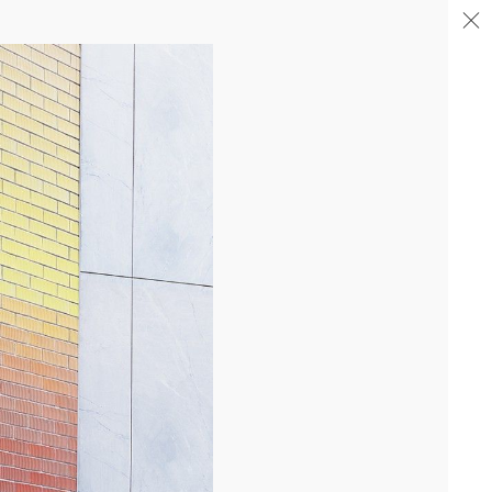
04/26
FIN DE GROS ŒUVRE PORTE DE SAINT-OUEN
Après la livraison de l'immeuble totem en proue sur le