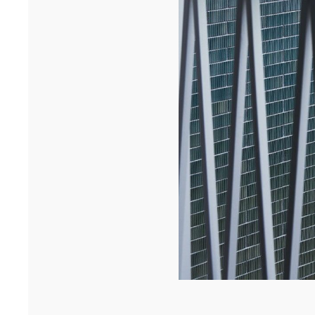
inaugurés sous le signe de la fidél...[...]
09/25
CHICAGO ARCHITECTURE BIENNIAL OPENING
HARDEL LE BIHAN ARCHITECTES et ALUN BE présentent les
logements étudiants de l'Université de Dakar lors de l'ouverture
de ...[...]