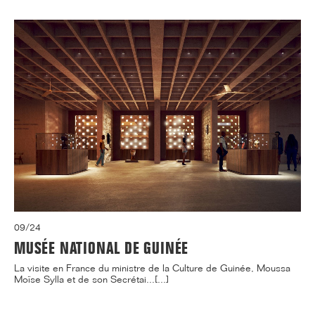
09/24
MUSÉE NATIONAL DE GUINÉE
La visite en France du ministre de la Culture de Guinée, Moussa
Moïse Sylla et de son Secrétai...[...]