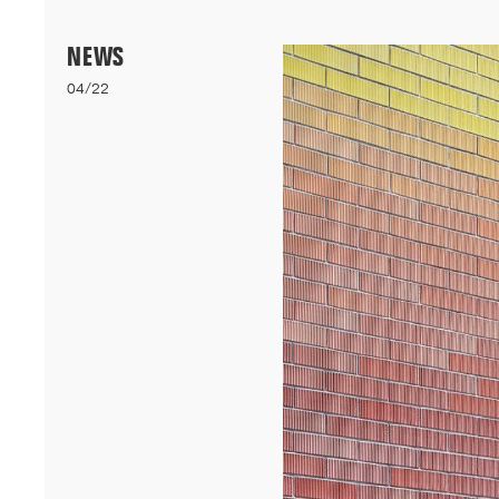
Menu
NEWS
04/22
06/26
A+AWARDS WINNER
Nos logements bioclimatiques pour les étudiants de l'Université