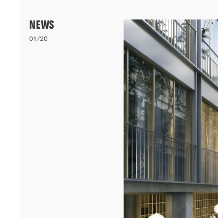
Menu
NEWS
01/20
06/26
A+AWARDS WINNER
Nos logements bioclimatiques pour les étudiants de l'Université