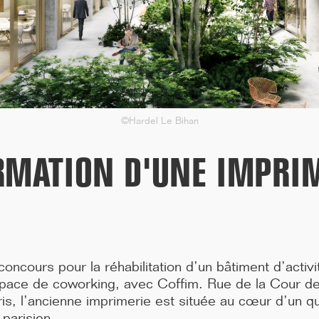
Bendor dans le Var, don...[...]
©Hardel Le Bihan
MATION D'UNE IMPRIM
11/25
ncours pour la réhabilitation d’un bâtiment d’activit
CAMPUS SORBONNE PITIÉ-SALPÊTRIÈRE :
space de coworking, avec Coffim. Rue de la Cour d
PROJET LAURÉAT
s, l’ancienne imprimerie est située au cœur d’un qu
Notre projet est lauréat pour la rénovation de la faculté de
parisien.