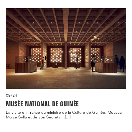
09/24
MUSÉE NATIONAL DE GUINÉE
La visite en France du ministre de la Culture de Guinée, Moussa
Moïse Sylla et de son Secrétai...[...]