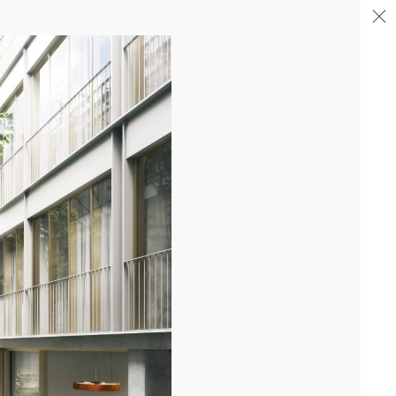
04/26
FIN DE GROS ŒUVRE PORTE DE SAINT-OUEN
Après la livraison de l'immeuble totem en proue sur le