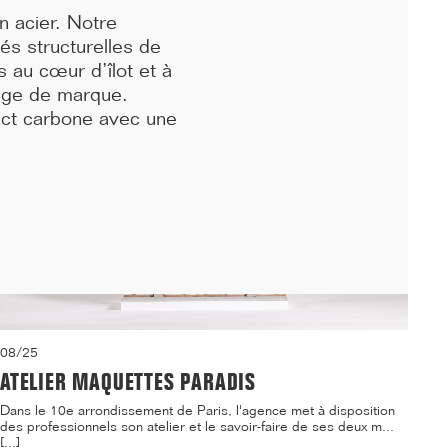
logements étudiants et d'une crèche sur le ca...[...]
n acier. Notre
tés structurelles de
s au cœur d’îlot et à
mage de marque.
mpact carbone avec une
08/25
ATELIER MAQUETTES PARADIS
Dans le 10e arrondissement de Paris, l'agence met à disposition
des professionnels son atelier et le savoir-faire de ses deux m...
[...]