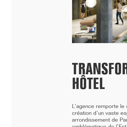
Cheikh Anta Diop de Dakar remportent le prixA+AWARDS 2026
dans la ca...[...]
TRANSFOR
HÔTEL
12/25
L’agence remporte le co
INAUGURATION DES BUREAUX PASTEUR
création d’un vaste e
RÉHABILITÉS
arrondissement de Pari
Ce 15 décembre, les bureaux du 90 Bd Pasteur à Paris ont été
emblématique de l’Est 