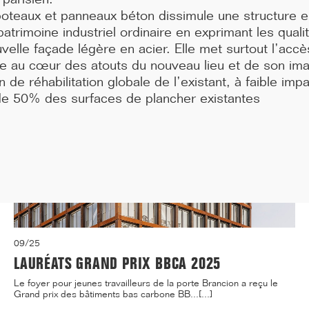
médecine de Paris située 91, Boulevard de l'...[...]
poteaux et panneaux béton dissimule une structure e
atrimoine industriel ordinaire en exprimant les quali
velle façade légère en acier. Elle met surtout l’accè
ine au cœur des atouts du nouveau lieu et de son i
on de réhabilitation globale de l’existant, à faible i
de 50% des surfaces de plancher existantes
09/25
LAURÉATS GRAND PRIX BBCA 2025
Le foyer pour jeunes travailleurs de la porte Brancion a reçu le
Grand prix des bâtiments bas carbone BB...[...]