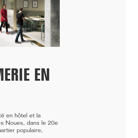
périphérique, nous avons fêté avec les équipes...[...]
ERIE EN
11/25
é en hôtel et la
DÉMARRAGE : 250 LOGEMENTS ÉTUDIANTS,
es Noues, dans le 20e
RENNES
artier populaire,
Lancement des études pour la réalisation d'une résidence de 250