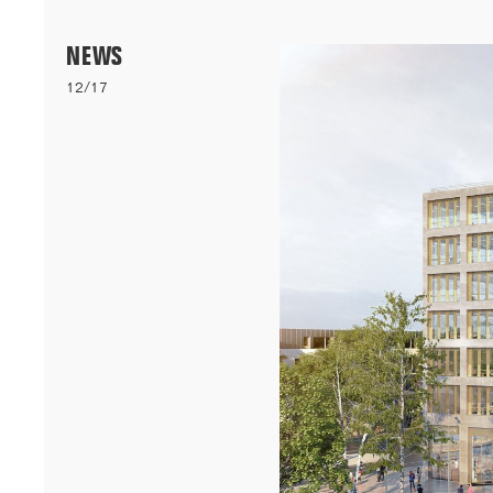
Menu
NEWS
12/17
06/26
A+AWARDS WINNER
Nos logements bioclimatiques pour les étudiants de l'Université