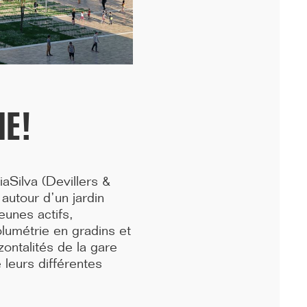
périphérique, nous avons fêté avec les équipes...[...]
NE!
aSilva (Devillers &
 autour d’un jardin
eunes actifs,
lumétrie en gradins et
zontalités de la gare
11/25
 leurs différentes
DÉMARRAGE : 250 LOGEMENTS ÉTUDIANTS,
RENNES
Lancement des études pour la réalisation d'une résidence de 250