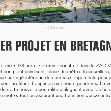
Bendor dans le Var, don...[...]
© Ideaplus
ER PROJET EN BRETAG
ot mixte B8 sera le premier construit dans la ZAC Vi
 son point culminant, place du métro. Il accueillera,
e partagé intérieur, des bureaux, logements pour j
ces, profitant d’espaces extérieurs généreux. La vo
 de cette nouvelle centralité dialoguent avec les hori
11/25
du métro, tout en assurant une transition douce entre
CAMPUS SORBONNE PITIÉ-SALPÊTRIÈRE :
PROJET LAURÉAT
Notre projet est lauréat pour la rénovation de la faculté de