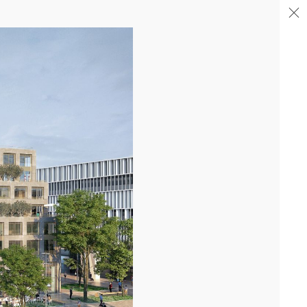
04/26
FIN DE GROS ŒUVRE PORTE DE SAINT-OUEN
Après la livraison de l'immeuble totem en proue sur le