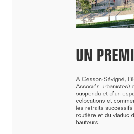
Cheikh Anta Diop de Dakar remportent le prixA+AWARDS 2026
dans la ca...[...]
UN PREMI
À Cesson-Sévigné, l’îl
Associés urbanistes) et
suspendu et d’un espac
colocations et commer
les retraits successifs
12/25
routière et du viaduc 
INAUGURATION DES BUREAUX PASTEUR
hauteurs.
RÉHABILITÉS
Ce 15 décembre, les bureaux du 90 Bd Pasteur à Paris ont été