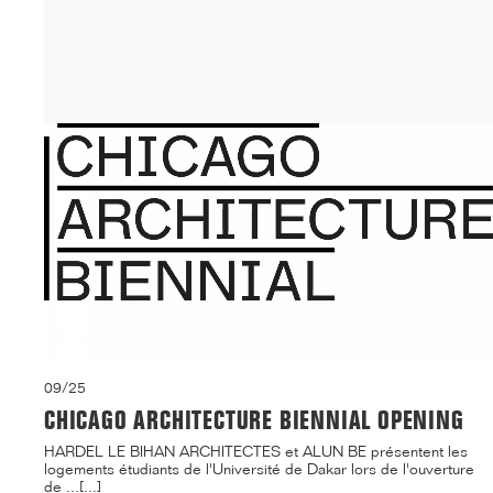
inaugurés sous le signe de la fidél...[...]
09/25
CHICAGO ARCHITECTURE BIENNIAL OPENING
HARDEL LE BIHAN ARCHITECTES et ALUN BE présentent les
logements étudiants de l'Université de Dakar lors de l'ouverture
de ...[...]