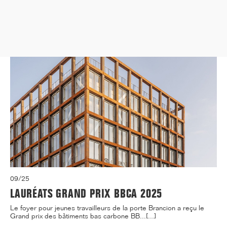
médecine de Paris située 91, Boulevard de l'...[...]
09/25
LAURÉATS GRAND PRIX BBCA 2025
Le foyer pour jeunes travailleurs de la porte Brancion a reçu le
Grand prix des bâtiments bas carbone BB...[...]