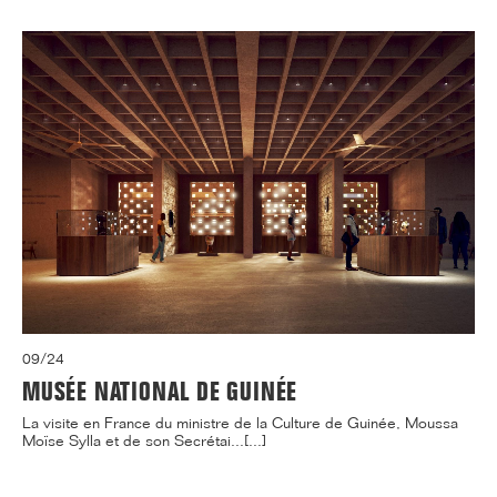
09/24
MUSÉE NATIONAL DE GUINÉE
La visite en France du ministre de la Culture de Guinée, Moussa
Moïse Sylla et de son Secrétai...[...]