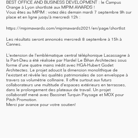
BEST OFFICE AND BUSINESS DEVELOPMENT :
le Campus
Orange
à Lyon shortlisté aux MIPIM AWARDS !
Vous êtes au MIPIM : votez dès demain mardi 7 septembre 9h sur
place et en ligne jusqu'à mercredi 12h :
12/25
https://mipimawards.com/mipimawards2021/en/page/shortlist
INAUGURATION OF RYTHME
BUILDING, PARIS
Les résultats seront annoncés mercredi 8 septembre à 15h à
Cannes.
L'extension de l'emblématique central téléphonique Lacassagne à
la Part-Dieu a été réalisée par Hardel Le Bihan Architectes sous
forme d'une quatre mains inédit avec HGA-Hubert Godet
Architectes. Le projet adoucit la dimension monolithique de
11/25
l'existant et révèle les qualités patrimoniales de son enveloppe à
CAMPUS SORBONNE PITIÉ-
travers sa volumétrie collinaire. Il offre surtout aux futurs
SALPÊTRIÈRE : PROJET
collaborateurs une multitude d'espaces extérieurs en terrasses,
LAURÉAT
dans le prolongement des plateaux de travail. Un projet
collaboratif mené avec Bassinet Turquin Paysage et
MOX
pour
Pitch Promotion.
Merci par avance pour votre soutien!
11/25
COMPETITION WINNER: 250-
UNIT STUDENT RESIDENCE,
RENNES