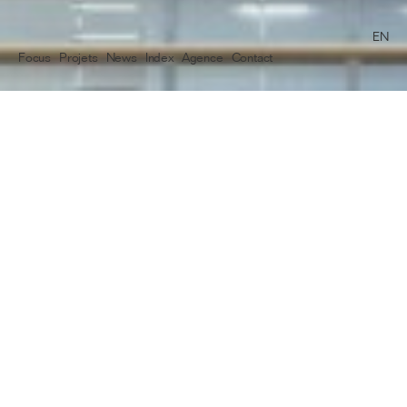
HARDEL LE BIHAN ARCHITECTES
EN
Focus
Projets
News
Index
Agence
Contact