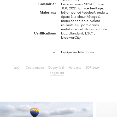
Calendrier
Livré en mars 2024 (phase
JO), 2025 (phase héritage)
Matériaux
béton poncé (socles), enduits
épais à la chaux (étages),
menuiseries bois, volets
roulants alu, persiennes
métalliques et stores en toile
Certifications
BEE Standard, E3C1,
BiodiverCity
Équipe architecturale
＋
2024
Coordination
Dugny (93)
Hors-site
JOP 2024
Logement