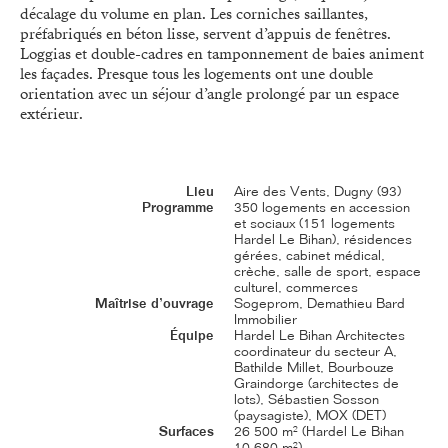
décalage du volume en plan. Les corniches saillantes,
préfabriqués en béton lisse, servent d’appuis de fenêtres.
Loggias et double-cadres en tamponnement de baies animent
les façades. Presque tous les logements ont une double
orientation avec un séjour d’angle prolongé par un espace
extérieur.
Lieu
Aire des Vents, Dugny (93)
Programme
350 logements en accession
et sociaux (151 logements
Hardel Le Bihan), résidences
gérées, cabinet médical,
crèche, salle de sport, espace
culturel, commerces
Maîtrise d’ouvrage
Sogeprom, Demathieu Bard
Immobilier
Équipe
Hardel Le Bihan Architectes
coordinateur du secteur A,
Bathilde Millet, Bourbouze
Graindorge (architectes de
lots), Sébastien Sosson
(paysagiste), MOX (DET)
Surfaces
26 500 m² (Hardel Le Bihan
10 680 m²)