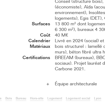
Conseil (structure bois),
(économiste), Aïda (acou
environnement), Insolites
logements), Egis (DET), 
Surfaces
13 800 m² dont logement
6 300 m²), bureaux 4 30
Coût
40 M€
Calendrier
Livré en 2024 (social) e
Matériaux
bois structurel : lamellé
murs), béton fibré ultra
Certifications
BREEAM (bureaux), BBC
sociaux). Projet lauréat
Carbone 2021.
Équipe architecturale
＋
e
Bois
Bureau
Hors-site
Logement
Logement social
Lyon