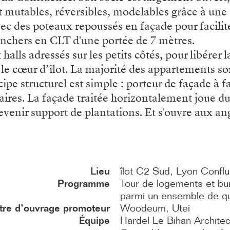
t mutables, réversibles, modelables grâce à une 
avec des poteaux repoussés en façade pour facil
anchers en CLT d'une portée de 7 mètres.
lls adressés sur les petits côtés, pour libérer l
 cœur d’îlot. La majorité des appartements son
ipe structurel est simple : porteur de façade à f
res. La façade traitée horizontalement joue du 
devenir support de plantations. Et s'ouvre aux an
Lieu
îlot C2 Sud, Lyon Confl
Programme
Tour de logements et bu
parmi un ensemble de qua
tre d’ouvrage promoteur
Woodeum, Utei
Équipe
Hardel Le Bihan Architec