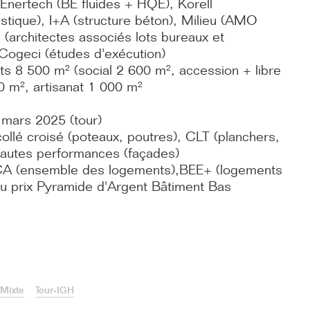
 Enertech (BE fluides + HQE), Korell
stique), I+A (structure béton), Milieu (AMO
 (architectes associés lots bureaux et
Cogeci (études d'exécution)
s 8 500 m² (social 2 600 m², accession + libre
0 m², artisanat 1 000 m²
t mars 2025 (tour)
 collé croisé (poteaux, poutres), CLT (planchers,
 hautes performances (façades)
A (ensemble des logements),BEE+ (logements
 du prix Pyramide d'Argent Bâtiment Bas
Mixte
Tour-IGH