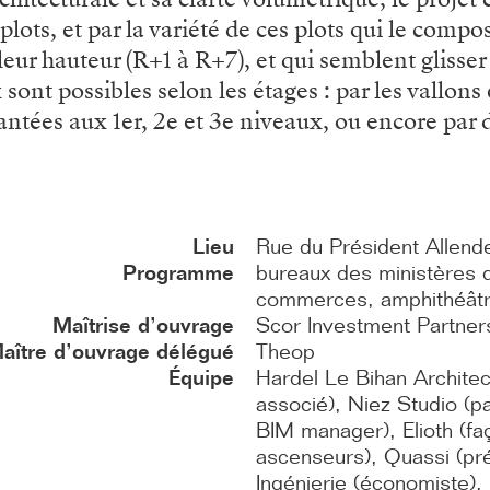
ots, et par la variété de ces plots qui le compos
 leur hauteur (R+1 à R+7), et qui semblent glisser
ont possibles selon les étages : par les vallons 
antées aux 1er, 2e et 3e niveaux, ou encore par d
Lieu
Rue du Président Allende
Programme
bureaux des ministères d
commerces, amphithéâtre
Maîtrise d’ouvrage
Scor Investment Partner
aître d’ouvrage délégué
Theop
Équipe
Hardel Le Bihan Architec
associé), Niez Studio (pa
BIM manager), Elioth (fa
ascenseurs), Quassi (pré
Ingénierie (économiste),