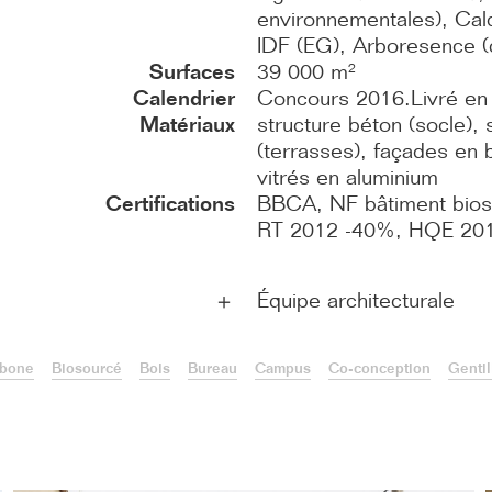
environnementales), Ca
IDF (EG), Arboresence (c
Surfaces
39 000 m²
Calendrier
Concours 2016.Livré en
Matériaux
structure béton (socle),
(terrasses), façades en 
vitrés en aluminium
Certifications
BBCA, NF bâtiment bioso
RT 2012 -40%, HQE 2015
Équipe architecturale
＋
rbone
Biosourcé
Bois
Bureau
Campus
Co-conception
Gentil