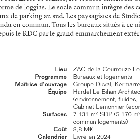
forme de loggias. Le socle commun intègre des
aux de parking au sud. Les paysagistes de Studio
endu en commun. Tous les bureaux situés à ce ni
depuis le RDC par le grand emmarchement extér
Lieu
ZAC de la Courrouze Lo
Programme
Bureaux et logements
Maîtrise d’ouvrage
Groupe Duval, Kermarr
Équipe
Hardel Le Bihan Architec
(environnement, fluides,
Cabinet Lemonnier (éco
Surfaces
7 131 m² SDP (5 170 m²
commun logements)
Coût
8,8 M€
Calendrier
Livré en 2024